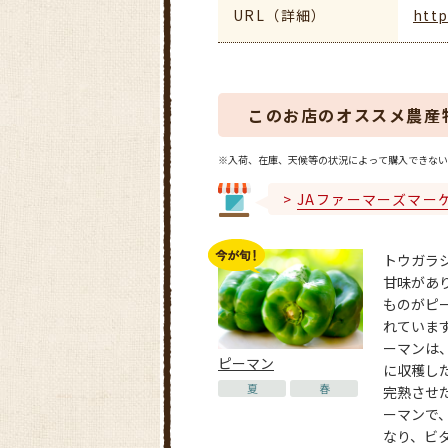
URL（詳細）
http
このお店のオススメ農産
※入荷、在庫、天候等の状況によって購入できない
JAファーマーズマー
トウガラ
甘味があ
ものがピ
れていま
ーマンは
ピーマン
に収穫し
夏
春
完熟させ
ーマンで
なり、ビタミ