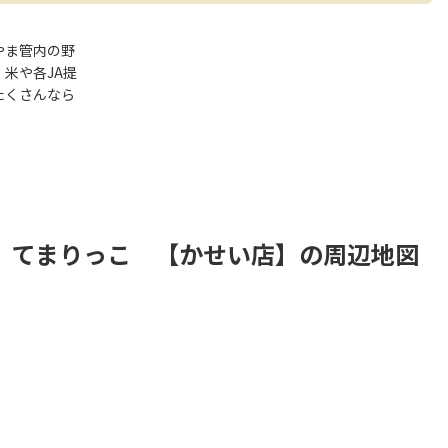
やま管内の野
米や各JA提
たくさんなら
。
）てまりっこ 【かせい店】の周辺地図