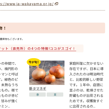
s://www.ja-wakayama.or.jp/
物！
農産物もございます。
ケット（直売所）の4つの特徴!ココがスゴイ！
シの仲間で、
家庭料理に欠かせない
り、楕円形の
存在ですが、日本に導
ーマンと呼ば
入されたのは明治時代
す。緑色のピ
と、比較的新しい野菜
、未熟なうち
です。１年中、店頭に
新タマネギ
たもの。樹で
並ぶのは、乾燥させた
春
夏
たものが赤ピ
貯蔵ものが出荷される
、甘みが強く
ためです。収穫後すぐ
ン...
に出荷されるの...