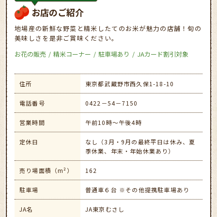
お店のご紹介
地場産の新鮮な野菜と精米したてのお米が魅力の店舗！旬の
美味しさを是非ご賞味ください。
お花の販売
精米コーナー
駐車場あり
JAカード割引対象
住所
東京都武蔵野市西久保1-18-10
電話番号
0422－54－7150
営業時間
午前10時～午後4時
定休日
なし（3月・9月の最終平日は休み、夏
季休業、年末・年始休業あり）
売り場面積（m²）
162
駐車場
普通車６台 ※その他提携駐車場あり
JA名
JA東京むさし