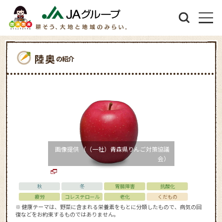
陸奥
の紹介
画像提供 （（一社）青森県りんご対策協議
会）
秋
冬
胃腸障害
抗酸化
疲労
コレステロール
老化
くだもの
※ 健康テーマは、野菜に含まれる栄養素をもとに分類したもので、病気の回
復などをお約束するものではありません。