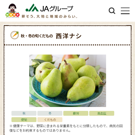
西洋ナシ
秋・冬の旬くだもの
秋
冬
疲労
高血圧
便秘
くだもの
※ 健康テーマは、野菜に含まれる栄養素をもとに分類したもので、病気の回
復などをお約束するものではありません。