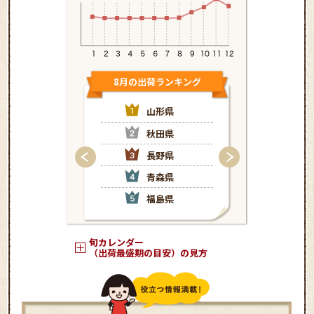
8月の出荷ランキング
9月の出荷
山形県
秋
秋田県
山
長野県
北
青森県
長
福島県
福
旬カレンダー
（出荷最盛期の目安）の見方