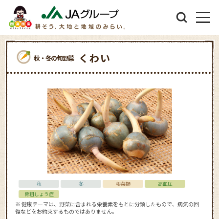
くわい
秋・冬の旬野菜
秋
冬
根菜類
高血圧
骨粗しょう症
※ 健康テーマは、野菜に含まれる栄養素をもとに分類したもので、病気の回
復などをお約束するものではありません。