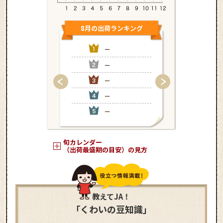
8月の出荷ランキング
9月の出荷
－
埼
－
－
－
－
－
－
－
－
旬カレンダー
（出荷最盛期の目安）の見方
教えてJA！
「くわいの豆知識」