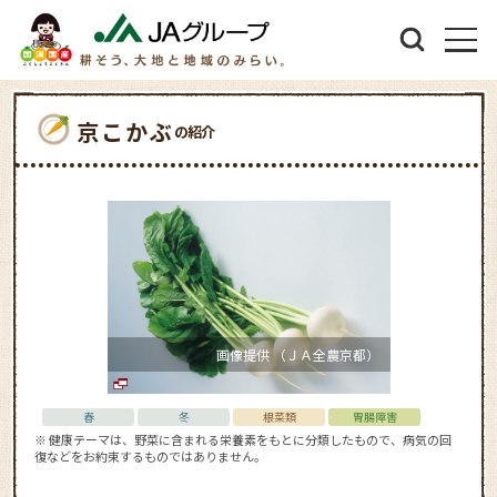
京こかぶ
の紹介
画像提供 （ＪＡ全農京都）
春
冬
根菜類
胃腸障害
※ 健康テーマは、野菜に含まれる栄養素をもとに分類したもので、病気の回
復などをお約束するものではありません。