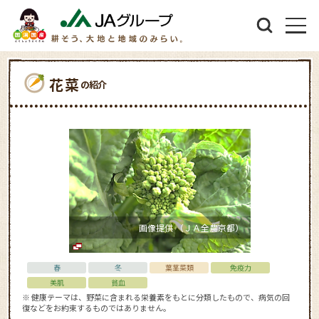
花菜
の紹介
画像提供 （ＪＡ全農京都）
春
冬
葉茎菜類
免疫力
美肌
貧血
※ 健康テーマは、野菜に含まれる栄養素をもとに分類したもので、病気の回
復などをお約束するものではありません。